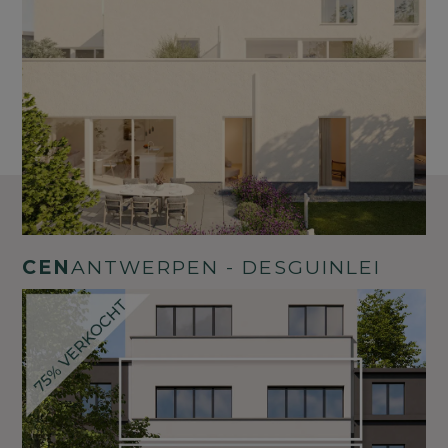
CEN
ANTWERPEN - DESGUINLEI
Unieke en energiezuinige
appartementen in gegeerde buurt
Marcel biedt energiezuinige appartementen
met eigen parkeerplaats en buitenruimte in een
rustige straat vlak bij het centrum van
Strombeek-Bever. Geniet van stedelijk gemak