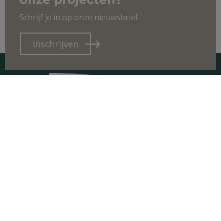
Schrijf je in op onze nieuwsbrief.
Inschrijven
CONTACT
Boshuisweg 50
2240 Zandhoven – België
sales@cenconstruct.be