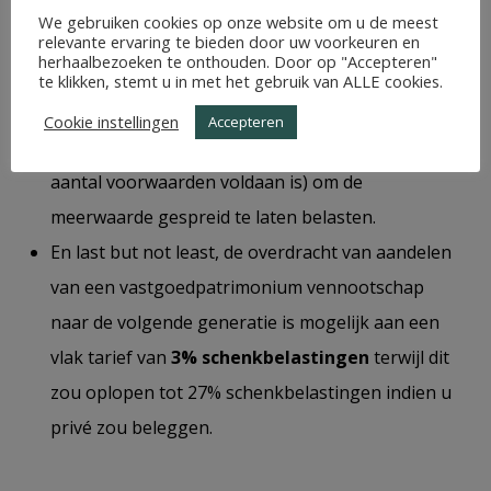
u normaal gezien de
verkoopopbrengst
We gebruiken cookies op onze website om u de meest
belastingvrij
.
relevante ervaring te bieden door uw voorkeuren en
herhaalbezoeken te onthouden. Door op "Accepteren"
Als u uw vastgoed later toch wenst te verkopen uit
te klikken, stemt u in met het gebruik van ALLE cookies.
uw vennootschap (niet via een aandelen
Cookie instellingen
Accepteren
overdracht) is er de mogelijkheid (indien aan een
aantal voorwaarden voldaan is) om de
meerwaarde gespreid te laten belasten.
En last but not least, de overdracht van aandelen
van een vastgoedpatrimonium vennootschap
naar de volgende generatie is mogelijk aan een
vlak tarief van
3% schenkbelastingen
terwijl dit
zou oplopen tot 27% schenkbelastingen indien u
privé zou beleggen.