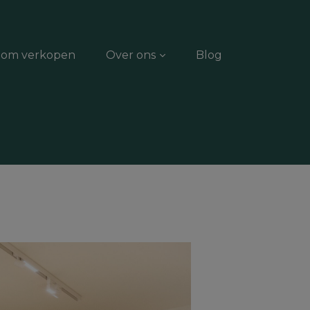
dom verkopen
Over ons
Blog