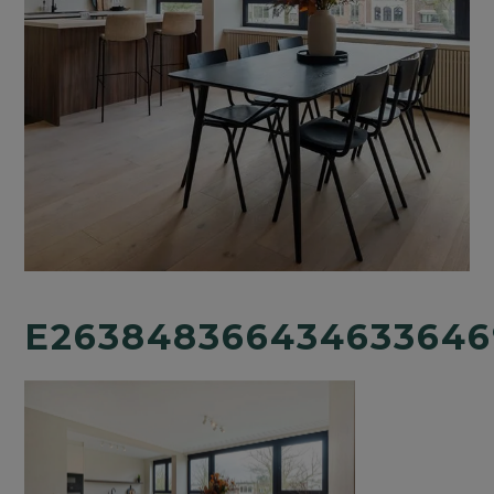
E263848366434633646