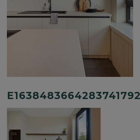
E1638483664283741792