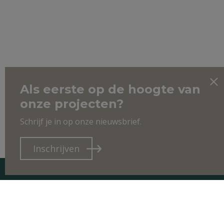
Als eerste op de hoogte van
onze projecten?
Schrijf je in op onze nieuwsbrief.
Inschrijven
CO
Bosh