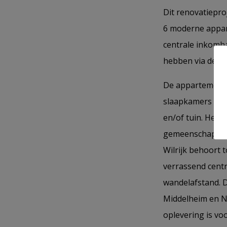
Dit renovatiepro
6 moderne appart
centrale inkomha
hebben via de R
De appartementen
slaapkamers en h
en/of tuin. Het 
gemeenschappeli
Wilrijk behoort 
verrassend centr
wandelafstand. D
Middelheim en Na
oplevering is vo