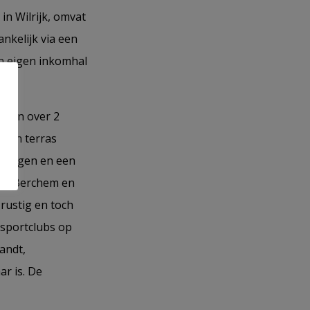
in Wilrijk, omvat
nkelijk via een
en eigen inkomhal
ikken over 2
 een terras
ergingen en een
van Berchem en
 rustig en toch
 sportclubs op
andt,
r is. De