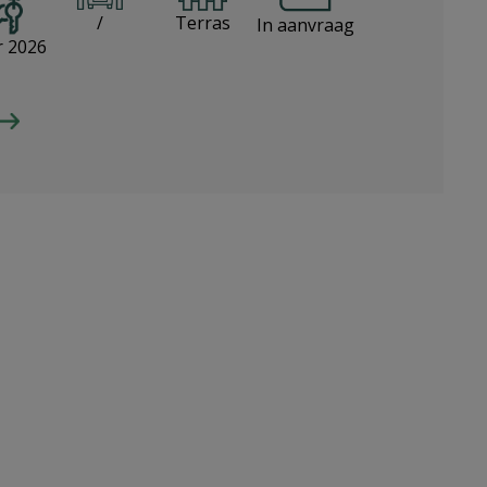
/
Terras
In aanvraag
r 2026