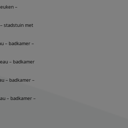
keuken –
– stadstuin met
eau – badkamer –
ureau – badkamer
reau – badkamer –
reau – badkamer –