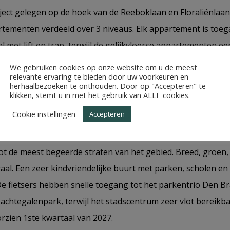
ject gelegen op de hoek van de Reeboklaan en Floraliënlaan 
ementen verdeeld over 3 niveaus. Elk appartement is toega
l met lift en trap, terwijl de gelijkvloerse appartementen e
eeboklaan.
We gebruiken cookies op onze website om u de meest
relevante ervaring te bieden door uw voorkeuren en
herhaalbezoeken te onthouden. Door op "Accepteren" te
 variëren in oppervlakte van ca. 91 m2 – ca.115 m2, besch
klikken, stemt u in met het gebruik van ALLE cookies.
ebben allemaal een privatieve buitenruimte in de vorm van
Cookie instellingen
Accepteren
project biedt ook bovengrondse parkeerplaatsen, private b
jke fietsenberging. De Floraliënlaan gelegen op de grens 
tot de meest begeerde straten van het gebied. Breed, groen,
aal. Een zeer kindvriendelijke buurt met parken, scholen en
e fietsers hebben snelle toegang tot het parkentrio Den Br
chtegalenpark, terwijl het stadscentrum zeer vlot bereikbaa
orzien 1ste kwartaal van 2027.