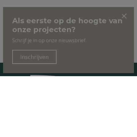
Als eerste op de hoogte van
onze projecten?
Schrijf je in op onze nieuwsbrief.
Inschrijven
CONTACT
Boshuisweg 50