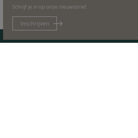
Schrijf je in op onze nieuwsbrief.
Inschrijven
CO
Bosh
2240
sale