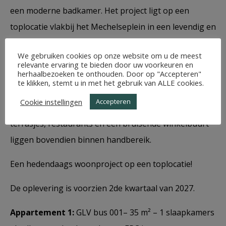
een moderne badkamer. Het project ligt op een
toplocatie vlakbij het Mechelseplein in een levendig en
uitstekend bereikbaar stadsdeel van Antwerpen. Voor
We gebruiken cookies op onze website om u de meest
wie van groen houdt, liggen het Stadspark en Den
relevante ervaring te bieden door uw voorkeuren en
herhaalbezoeken te onthouden. Door op "Accepteren"
Botaniek vlakbij. Het stadscentrum, openbaar
te klikken, stemt u in met het gebruik van ALLE cookies.
vervoer, centraal station en scholen zijn eenvoudig te
Cookie instellingen
Accepteren
bereiken, zowel te voet als per fiets. Gezellige
terrasjes, restaurants en een bruisende winkelbuurt
liggen bovendien binnen handbereik.
Een hedendaags woonproject op een toplocatie!
De oplevering is voorzien 2de kwartaal van 2027.
Appartement 1:
GLV bus 001– 35 m² – 1 slaapkamers