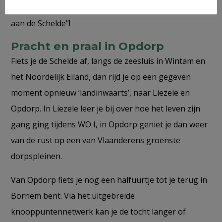
voor niets is dit paviljoen al sinds 1984 het “Trefpunt
aan de Schelde”!
Pracht en praal in Opdorp
Fiets je de Schelde af, langs de zeesluis in Wintam en
het Noordelijk Eiland, dan rijd je op een gegeven
moment opnieuw ‘landinwaarts’, naar Liezele en
Opdorp. In Liezele leer je bij over hoe het leven zijn
gang ging tijdens WO I, in Opdorp geniet je dan weer
van de rust op een van Vlaanderens groenste
dorpspleinen.
Van Opdorp fiets je nog een halfuurtje tot je terug in
Bornem bent. Via het uitgebreide
knooppuntennetwerk kan je de tocht langer of