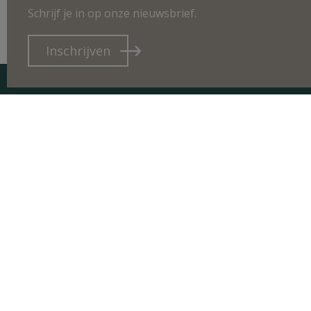
Schrijf je in op onze nieuwsbrief.
Inschrijven
CO
Bosh
2240
sale