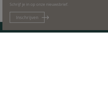
Schrijf je in op onze nieuwsbrief.
Inschrijven
CO
Bosh
2240
sale