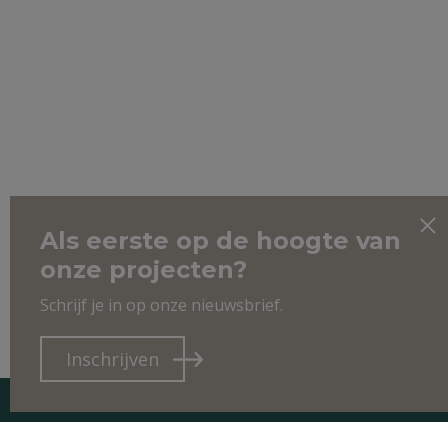
Als eerste op de hoogte van
onze projecten?
Schrijf je in op onze nieuwsbrief.
Inschrijven
CO