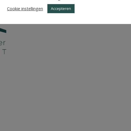
OMBEEK-BEVER_BURTI
Cookie instellingen
Accepteren